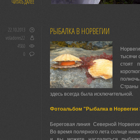
ЧИТАТЬ ДАЛЕЕ
РЫБАЛКА В НОРВЕГИИ
22.10.2013
voladores22
4580
Норвеги
0
тысячи 
стоят 
коротко
полночь
Страны
здесь всегда была исключительной.
Фотоальбом "Рыбалка в Норвегии 
Береговая линия Северной Норвегии 
Во время полярного лета солнце никог
и вы можете насладиться рыбал