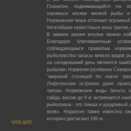
Планктон, поднимающийся на по
огромные косяки мелкой рыбы и
Норвежское море отличает огромный
богатейшие нерестовые зоны трески, 
В зимнее время вполне можно пойм
Благодаря благоприятным усло
соблюдающимся правилам норвежс
рыболовства запасы многих видов рыб
на сегодняшний день является наиб
рыбалки, Норвегия (особенно Северна
"мировой столицей по ловле тре
Лофотенских островах даже пров
трески. Норвежские воды богаты 
сайда, весом до 9 кг встречается на
рыболовов - это пикша и уродливый, 
волк». Норвегия также известна св
которого достигают 180 кг.
ЧИТАТЬ ДАЛЕЕ