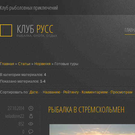
Клуб рыболовных приключений
КЛУБ
РУСС
ГЛАВН
РЫБАЛКА, ОХОТА, ОТДЫХ
Главная
»
Статьи
»
Норвегия
» Готовые туры
В категории материалов:
4
Показано материалов:
1-4
Сортировать по:
Дате
·
Названию
·
Рейтингу
·
Комментариям
·
Просмотрам
РЫБАЛКА В СТРЁМСХОЛЬМЕН
27.10.2014
voladores22
852
0