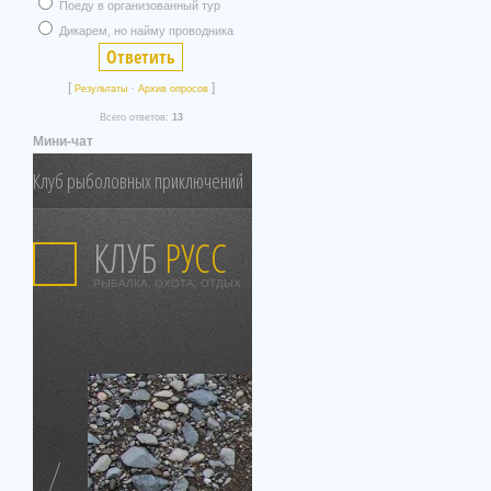
Поеду в организованный тур
Дикарем, но найму проводника
[
·
]
Результаты
Архив опросов
Всего ответов:
13
Мини-чат