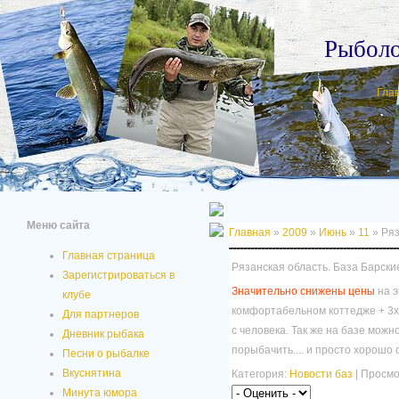
Рыбол
Гла
Меню сайта
Главная
»
2009
»
Июнь
»
11
» Ряз
Главная страница
Рязанская область. База Барски
Зарегистрироваться в
Значительно снижены цены
на э
клубе
комфортабельном коттедже + 3х
Для партнеров
с человека. Так же на базе мож
Дневник рыбака
порыбачить.... и просто хорошо 
Песни о рыбалке
Вкуснятина
Категория:
Новости баз
| Просмо
Минута юмора