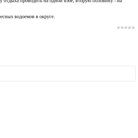
ну отдыха проводить на одной избе, вторую половину - на
есных водоемов в округе.