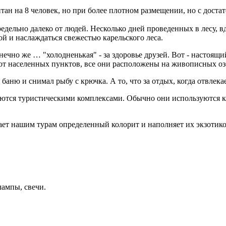
тан на 8 человек, но при более плотном размещении, но с доста
едельно далеко от людей. Несколько дней проведенных в лесу, в
ой и наслаждаться свежестью карельского леса.
 конечно же … "холодненькая" - за здоровье друзей. Вот - насто
 от населенных пунктов, все они расположены на живописных оз
 баню и снимал рыбу с крючка. А то, что за отдых, когда отвлека
яются туристическими комплексами. Обычно они используются к
ает нашим турам определенный колорит и наполняет их экзотик
лампы, свечи.