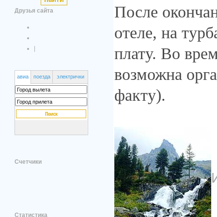
После окончан
Друзья сайта
отеле, на турб
плату. Во вре
|
возможна орга
авиа
поезда
электрички
факту).
Счетчики
Статистика