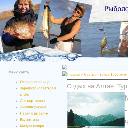
Рыбол
Гла
Меню сайта
Главная
»
Статьи
»
Более 1500 км о
Главная страница
Отдых на Алтае. Тур
Зарегистрироваться в
клубе
Для партнеров
Дневник рыбака
Песни о рыбалке
Вкуснятина
Минута юмора