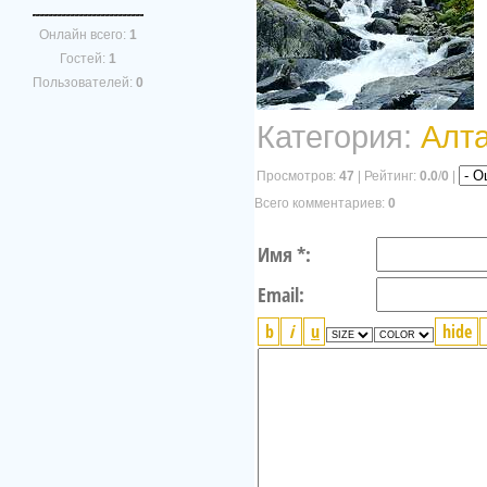
Онлайн всего:
1
Гостей:
1
Пользователей:
0
Категория:
Алт
Просмотров:
47
| Рейтинг:
0.0
/
0
|
Всего комментариев:
0
Имя *:
Email: