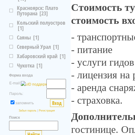
Стоимость ту
Красноярск: Плато
Путорана
[23]
стоимость вх
Кольский полуостров
[1]
- транспортны
Саяны
[1]
Северный Урал
[1]
- питание
Хабаровский край
[1]
- услуги гидов
Чукотка
[1]
- лицензия на
Форма входа
E-mail:
- аренда снар
Пароль:
- страховка.
запомнить
Забыл пароль
|
Регистрация
Дополнитель
Поиск
гостинице. Оп