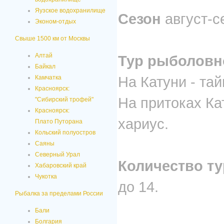
Яузское водохранилище
Сезон
август-с
Эконом-отдых
Свыше 1500 км от Москвы
Алтай
Тур рыболовн
Байкал
На Катуни - тай
Камчатка
Красноярск:
На притоках Ка
"Сибирский трофей"
Красноярск:
хариус.
Плато Путорана
Кольский полуостров
Саяны
Северный Урал
Количество т
Хабаровский край
Чукотка
до 14.
Рыбалка за пределами России
Бали
Болгария