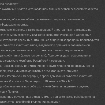
ира обладают:
е охотничий билет в установленном Министерством сельского хозяйства
ение на добывание объектов животного мира в установленном
й Федерации порядке.
хотничьих билетов, а также разрешений иностранным гражданам на
вается Министерством сельского хозяйства Российской Федерации.
ие которых из среды их обитания без лицензии запрещено, производится
ие объектов животного мира, выдаваемой органом исполнительной
ествляющим полномочия по охране, контролю и регулированию
ды их обитания (далее - лицензия). Порядок выдачи, оформления и
ом сельского хозяйства Российской Федерации.
которых из среды их обитания не требует лицензии, производится на
норм, квот и лимитов добывания объектов животного мира,
ством Российской Федерации, в сроки добывания объектов животного
ства Российской Федерации от 10 января 2009 г. N 18.
а обязаны иметь при себе охотничий билет и лицензию в случае,
оящих Правил.
именением оружия лица обязаны иметь при себе также разрешение на
дательства Российской Федерации об оружии.