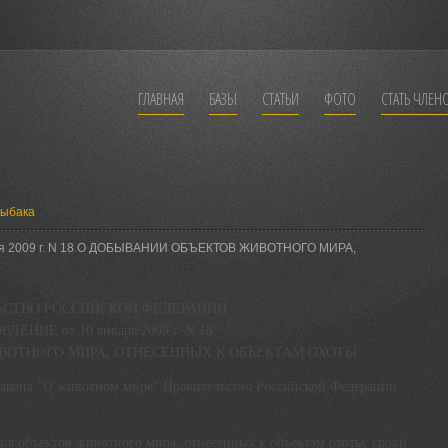
ГЛАВНАЯ
БАЗЫ
СТАТЬИ
ФОТО
СТАТЬ ЧЛЕН
рыбака
ря 2009 г. N 18 О ДОБЫВАНИИ ОБЪЕКТОВ ЖИВОТНОГО МИРА,
ЬСТВО РОССИЙСКОЙ ФЕДЕРАЦИИ
ЕНИЕ от 10 января 2009 г. N 18
ВОТНОГО МИРА, ОТНЕСЕННЫХ К ОБЪЕКТАМ ОХОТЫ
 закона "О животном мире" Правительство Российской Федерации
ия объектов животного мира, отнесенных к объектам охоты; сроки