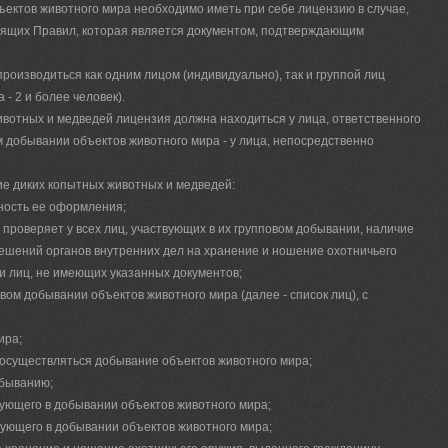
ектов животного мира необходимо иметь при себе лицензию в случае,
оящих Правил, которая является документом, подтверждающим
роизводиться как одним лицом (индивидуально), так и группой лиц
- 2 и более человек).
ивотных и медведей лицензия должна находиться у лица, ответственного
м добывании объектов животного мира - у лица, непосредственно
ие диких копытных животных и медведей:
ность ее оформления;
проверяет у всех лиц, участвующих в их групповом добывании, наличие
решений органов внутренних дел на хранение и ношение охотничьего
ии лиц, не имеющих указанных документов;
овом добывании объектов животного мира (далее - список лиц), с
ира;
 осуществляться добывание объектов животного мира;
обыванию;
вующего в добывании объектов животного мира;
вующего в добывании объектов животного мира;