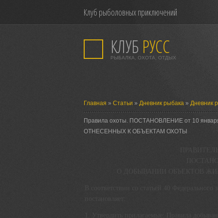
Клуб рыболовных приключений
КЛУБ
РУСС
РЫБАЛКА, ОХОТА, ОТДЫХ
Главная
»
Статьи
»
Дневник рыбака
»
Дневник 
Правила охоты. ПОСТАНОВЛЕНИЕ от 10 янва
ОТНЕСЕННЫХ К ОБЪЕКТАМ ОХОТЫ
ПРАВИТЕЛ
ПОСТАНОВЛ
О ДОБЫВАНИИ ОБЪЕКТОВ ЖИ
В соответствии со статьей 40 Федерального
постановляет:
1. Утвердить прилагаемые: Правила добыван