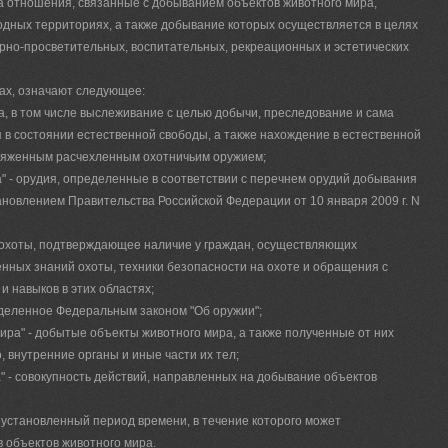
а отношения, связанные с добыванием объектов животного мира,
дных территориях, а также добывание которых осуществляется в целях
урно-просветительных, воспитательных, рекреационных и эстетических
ах, означают следующее:
та, в том числе выслеживание с целью добычи, преследование и сама
 в состоянии естественной свободы, а также нахождение в естественной
аряженным расчехленным охотничьим оружием;
" - орудия, определенные в соответствии с перечнем орудий добывания
новлением Правительства Российской Федерации от 10 января 2009 г. N
во охоты, подтверждающее наличие у граждан, осуществляющих
нных знаний охоты, техники безопасности на охоте и обращения с
 навыков в этих областях;
ределенное Федеральным законом "Об оружии";
ира" - добытые объекты животного мира, а также полученные от них
о, внутренние органы и иные части их тел;
" - совокупность действий, направленных на добывание объектов
- установленный период времени, в течение которого может
 объектов животного мира.