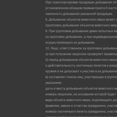
При транспортировке продукции добывания объ
установленном абзацем первым пункта 6 наст
законность добывания указанной продукции.
8. Добывание объектов животного мира может п
(групповое добывание объектов животного мира 
9. При групповом добывании диких копытных ж
за групповое добывание, а при индивидуально
осуществляющего их добывание.
10. Лицо, ответственное за групповое добыван
а) при получении лицензии проверяет правиль
б) перед добыванием объектов животного мира 
и действительность охотничьих билетов и раз
оружия и не допускает к участию в их добыван
в) составляет список лиц, участвующих в групп
указанием:
даты и места добывания объектов животного м
номера лицензии, на основании которой будет
вида объекта животного мира, подлежащего д
фамилии, имени и отчества гражданина, участ
номера охотничьего билета гражданина, участ