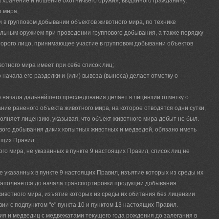
 хранение и ношение охотничьего оружия, выданного гражданину,
 мира;
и в групповом добывании объектов животного мира, по технике
льным оружием при проведении группового добывания, а также порядку
торого лицо, принимающее участие в групповом добывании объектов
вотного мира имеет при себе список лиц;
начала его разделки и (или) вывоза (выноса) делает отметку о
о начала дальнейшего преследования делает в лицензии отметку о
ие раненого объекта животного мира, на которое отводятся одни сутки,
полняет лицензию, указывая, что объект животного мира добыт не был.
ового добывания диких копытных животных и медведей, обязано иметь
ящих Правил.
го мира, не указанных в пункте 9 настоящих Правил, список лиц не
е указанных в пункте 9 настоящих Правил, изъятие которых из среды их
заполняется до начала транспортировки продукции добывания.
ивотного мира, изъятие которых из среды их обитания без лицензии
ии с подпунктом "е" пункта 10 и пунктом 13 настоящих Правил.
ия и медведиц с медвежатами текущего года рождения до залегания в