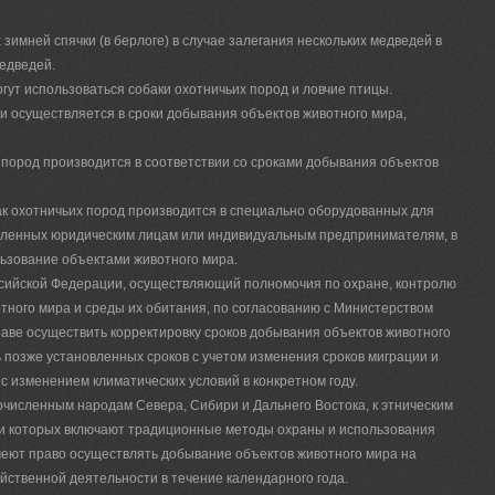
зимней спячки (в берлоге) в случае залегания нескольких медведей в
едведей.
гут использоваться собаки охотничьих пород и ловчие птицы.
и осуществляется в сроки добывания объектов животного мира,
х пород производится в соответствии со сроками добывания объектов
бак охотничьих пород производится в специально оборудованных для
авленных юридическим лицам или индивидуальным предпринимателям, в
льзование объектами животного мира.
ссийской Федерации, осуществляющий полномочия по охране, контролю
тного мира и среды их обитания, по согласованию с Министерством
раве осуществить корректировку сроков добывания объектов животного
 позже установленных сроков с учетом изменения сроков миграции и
с изменением климатических условий в конкретном году.
численным народам Севера, Сибири и Дальнего Востока, к этническим
ни которых включают традиционные методы охраны и использования
меют право осуществлять добывание объектов животного мира на
йственной деятельности в течение календарного года.