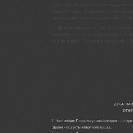
добывания объектов животного мира, отнесе
животного мира, отнесенных к объектам ох
объектов животного мира, отнесенных к об
2. Признать утратившим силу Постановлени
июля 1993 г. N 728 "О любительской и спор
и Правительства Российской Федерации, 1993,
ДОБЫВАН
ОТНЕ
1. Настоящие Правила устанавливают порядок 
(далее - объекты животного мира).