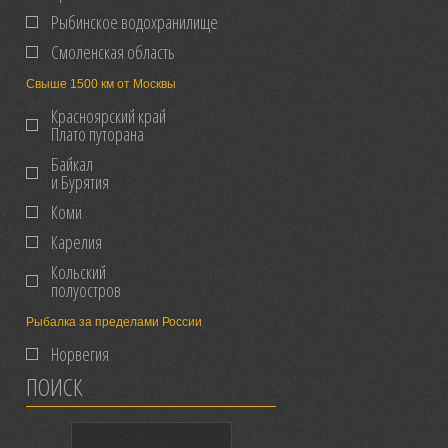
Рыбинское водохранилище
Смоленская область
Свыше 1500 км от Москвы
Красноярский край
Плато путорана
Байкал
и Бурятия
Коми
Карелия
Кольский
полуостров
Рыбалка за пределами России
Норвегия
ПОИСК