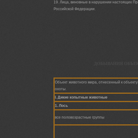
19. Лица, виновные в нарушении настоящих Пра
Российской Федерации.
ДОБЫВАНИЯ ОБЪЕ
Объект животного мира, отнесенный к объекту
охоты.
I. Дикие копытные животные
1. Лось
все половозрастные группы