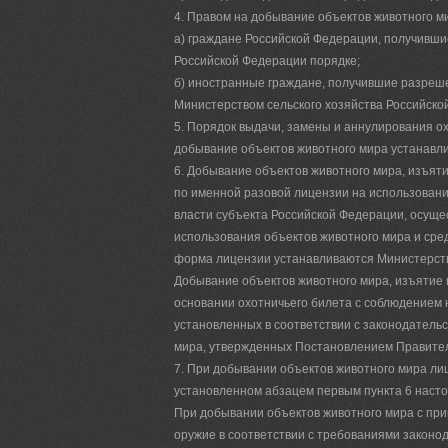
4. Правом на добывание объектов животного м
а) граждане Российской Федерации, получивши
Российской Федерации порядке;
б) иностранные граждане, получившие разреш
Министерством сельского хозяйства Российско
5. Порядок выдачи, замены и аннулирования о
добывание объектов животного мира устанавли
6. Добывание объектов животного мира, изъят
по именной разовой лицензии на использован
власти субъекта Российской Федерации, осущ
использования объектов животного мира и сре
форма лицензии устанавливаются Министерств
Добывание объектов животного мира, изъятие 
основании охотничьего билета с соблюдением 
установленных в соответствии с законодатель
мира, утвержденных Постановлением Правитель
7. При добывании объектов животного мира лиц
установленном абзацем первым пункта 6 наст
При добывании объектов животного мира с пр
оружие в соответствии с требованиями законо