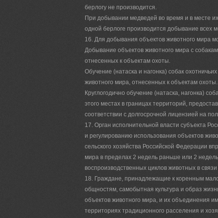
берлогу не производится.
При добывании медведей во время и в месте их 
одной берлоге производится добывание всех м
16. Для добывания объектов животного мира мо
Добывание объектов животного мира с собакам
отнесенных к объектам охоты.
Обучение (натаска и нагонка) собак охотничьи
животного мира, отнесенных к объектам охоты.
Круглогодично обучение (натаска, нагонка) со
этого местах в границах территорий, предост
соответствии с долгосрочной лицензией на по
17. Орган исполнительной власти субъекта Ро
и регулированию использования объектов живо
сельского хозяйства Российской Федерации вп
мира в пределах 2 недель раньше или 2 недель
воспроизводственных циклов животных в связи 
18. Граждане, принадлежащие к коренным мало
общностям, самобытная культура и образ жиз
объектов животного мира, и их объединения и
территориях традиционного расселения и хозя