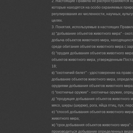
2. Настоящие Правила не распространяются н
которые находятся на особо охраняемых приро
регулирования их численности, научных, культ
целях.
3. Понятия, используемые в настоящих Правил
а) "добывание объектов животного мира" - охо
добыча объектов животного мира, находящихся
среде обитания объектов животного мира с з
б) "орудия добывания объектов животного мира
объектов животного мира, утвержденным Поста
18;
в) "охотничий билет" - удостоверение на пра
добывание объектов животного мира, определе
орудиями добывания объектов животного мира и
г) "охотничье оружие" - охотничье оружие, оп
д) "продукция добывания объектов животного м
мясо, шкуры (шкурки), рога, яйца птиц, пух, пер
е) "способ добывания объектов животного мира
животного мира;
ж) "срок добывания объектов животного мира" 
производиться добывание определенных видов