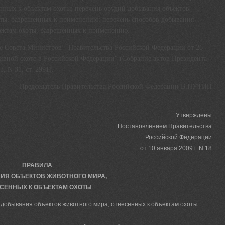
нных к объектам охоты; перечень орудий добывания объектов
оты, разрешенных к применению; перечень способов добывания
ъектам охоты, разрешенных к применению.
е Совета Министров - Правительства Российской Федерации от 26
тивной охоте в Российской Федерации" (Собрание актов Президента
 N 31, ст. 2991).
Председатель Правительства Российской Федерации В.ПУТИН
Утверждены
Постановлением Правительства
Российской Федерации
от 10 января 2009 г. N 18
ПРАВИЛА
ИЯ ОБЪЕКТОВ ЖИВОТНОГО МИРА,
СЕННЫХ К ОБЪЕКТАМ ОХОТЫ
добывания объектов животного мира, отнесенных к объектам охоты