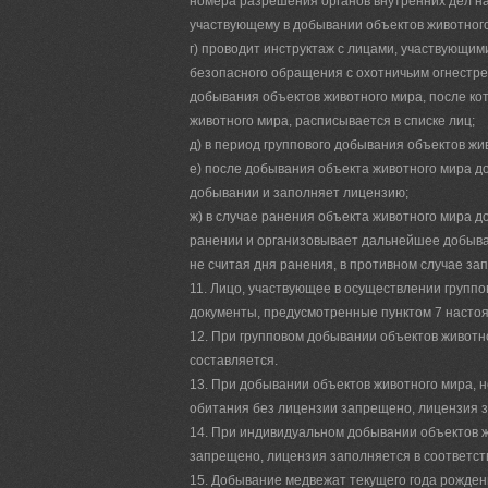
номера разрешения органов внутренних дел на
участвующему в добывании объектов животного
г) проводит инструктаж с лицами, участвующим
безопасного обращения с охотничьим огнестре
добывания объектов животного мира, после ко
животного мира, расписывается в списке лиц;
д) в период группового добывания объектов жи
е) после добывания объекта животного мира до 
добывании и заполняет лицензию;
ж) в случае ранения объекта животного мира д
ранении и организовывает дальнейшее добыван
не считая дня ранения, в противном случае за
11. Лицо, участвующее в осуществлении групп
документы, предусмотренные пунктом 7 насто
12. При групповом добывании объектов животно
составляется.
13. При добывании объектов животного мира, н
обитания без лицензии запрещено, лицензия 
14. При индивидуальном добывании объектов ж
запрещено, лицензия заполняется в соответств
15. Добывание медвежат текущего года рожден