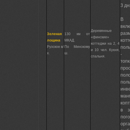
3 дн
В 
вкл
Деревянные
ра
Зеленая
130 км от
«финские»
котт
лощина
МКАД.
коттеджи на 2, 4
пол
Рузское в/
По Минскому
и 10 чел. Кухня,
х.
ш.
- 
спальня.
топ
пр
пол
пол
инв
ман
копт
в з
пог
орг