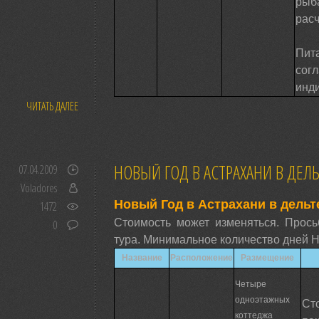
рыб
расч
П
согл
инд
ЧИТАТЬ ДАЛЕЕ
НОВЫЙ ГОД В АСТРАХАНИ В ДЕЛ
07.04.2009
Voladores
Новый Год в Астрахани в дельт
1472
Стоимость может изменяться. Прось
0
тура. Минимальное количество дней Но
Название
Расположение
Размещение
Четыре
одноэтажных
Ст
коттеджа