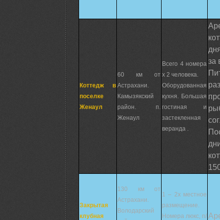
Ар
ко
дня
за 
Всего 4 номера
Пи
60 км от
х 2 человека.
ра
Коттедж в
Астрахани.
Оборудованная
пр
поселке
Камызякский
кухня. Большая
Женаул
район. п.
гостиная и
р
Женаул
застекленная
со
веранда .
По
д
к
150
130 км от
1 – 2х местное
Астрахани.
Закрытая
размещение.
Володарский
Ар
клубная
Номера люкс, п/