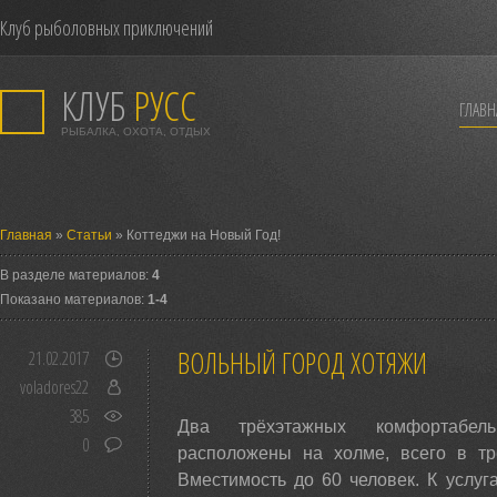
Клуб рыболовных приключений
КЛУБ
РУСС
ГЛАВН
РЫБАЛКА, ОХОТА, ОТДЫХ
Главная
»
Статьи
» Коттеджи на Новый Год!
В разделе материалов:
4
Показано материалов:
1-4
ВОЛЬНЫЙ ГОРОД ХОТЯЖИ
21.02.2017
voladores22
385
Два трёхэтажных комфортабель
0
расположены на холме, всего в тр
Вместимость до 60 человек. К услуг