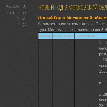
НОВЫЙ ГОД В МОСКОВСКОЙ ОБЛ
07.04.2009
Voladores
Новый Год в Московской област
1279
Стоимость может изменяться. Прось
0
тура. Минимальное количество дней Но
Название
Расположение
Размещение
1. 
чел
раз
200
чел
1500
или
2. Д
чел
2300