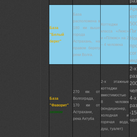
ра
Ар
База
ко
расположена в
500
Коттеджи
База
180 км выше
П
класса «Люкс»
"Белый
города
Но
и «П/люкс» на 2
берег"
Астрахань, на
– 4 человека
пр
правом берегу
со
реки Волга.
ин
2-
ра
2-х этажные
200
коттеджи
чел
270 км. от
вместимостью
4-
База
Волгограда,
8 человек
ра
"Фаворит"
170 км от
(кондиционер,
эконом
Астрахани,
-15
холодная и
река Ахтуба
чел
горячая вода,
душ, туалет)