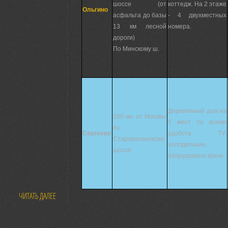
шоссе (от
коттедж. На 2 этаже
Ольгино
асфальта до базы
- 4 двухместных
13 км лесной
номера.
дороги)
По Минскому ш.
Деревянный дом на
200 км. от Москвы
5 мест со всеми
по
Сергеево
удобств. TV,
Старорязанскому
холодильник,
шоссе.
оборудована кухня.
ЧИТАТЬ ДАЛЕЕ