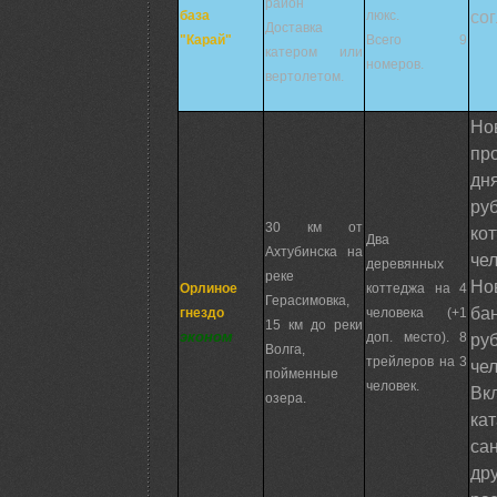
район
со
база
люкс.
Доставка
"Карай"
Всего 9
катером или
номеров.
вертолетом.
Но
пр
д
р
30 км от
ко
Два
Ахтубинска на
чел
деревянных
реке
Но
Орлиное
коттеджа на 4
Герасимовка,
ба
гнездо
человека (+1
15 км до реки
эконом
доп. место). 8
р
Волга,
трейлеров на 3
чел
пойменные
человек.
Вк
озера.
к
са
др