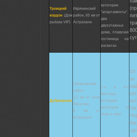
па
категории
(п
Троицкий
Икрянинский
"апартаменты",
пи
кордон
(Дом
район, 65 км от
два
рыбака VIP)
Астрахани.
тр
двухэтажных
80
дома, плавучая
сут
гостиница на
раскатах.
От
за
Приволжский
за
2-х и 4-х
район
ка
местные
3,2 км от села
кот
Дубравушка
коттеджи
Яксатово
категории п/
П
8 км от
люкс и люкс
Но
Астрахани
ба
-д