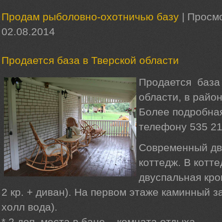
Продам рыболовно-охотничью базу
|
Просмо
02.08.2014
Продается база в Тверской области
Продается база 
области, в район
Более подробна
телефону 535 21
Современный дв
коттедж. В котте
двуспальная кров
2 кр. + диван). На первом этаже каминный зал
холл вода).
* 2 доп. места в бане – комната отдыха.