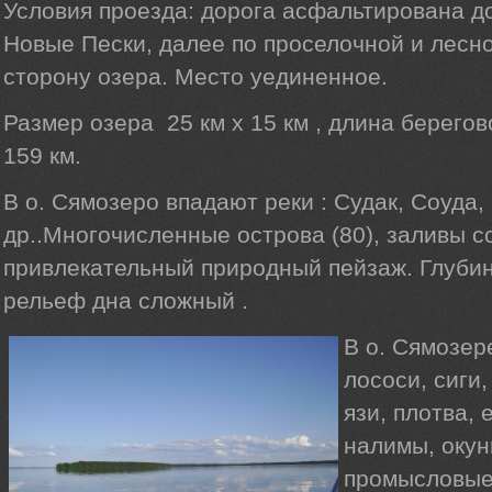
Условия проезда: дорога асфальтирована д
Новые Пески, далее по проселочной и лесной
сторону озера. Место уединенное.
Размер озера 25 км х 15 км , длина берего
159 км.
В о. Сямозеро впадают реки : Судак, Соуда,
др..Многочисленные острова (80), заливы 
привлекательный природный пейзаж. Глубина
рельеф дна сложный .
В о. Сямозер
лососи, сиги,
язи, плотва, 
налимы, окун
промысловые