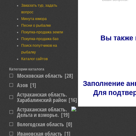
Заказать тур, задать
вопрос
Минута юмора
Песни о рыбалке
Покупка-продажа земли
Вы также 
Покупка-продажа баз
Поиск попутчиков на
рыбалку
Каталог сайтов
Категории каталога
Московская область
[28]
Заполнение ан
Азов
[1]
Для подтве
Астраханская область.
Харабалинский район
[16]
Астраханская область.
Дельта и взморье.
[19]
Вологодская область
[0]
Ивановская область
[1]