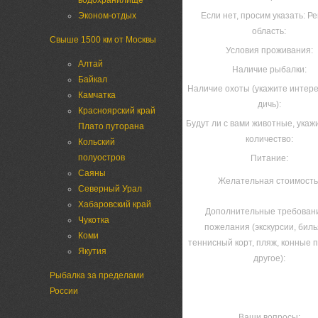
водохранилище
Эконом-отдых
Если нет, просим указать: Ре
область:
Свыше 1500 км от Москвы
Условия проживания:
Алтай
Наличие рыбалки:
Байкал
Наличие охоты (укажите инте
Камчатка
дичь):
Красноярский край
Будут ли с вами животные, укаж
Плато путорана
количество:
Кольский
полуостров
Питание:
Саяны
Желательная стоимость
Северный Урал
Хабаровский край
Дополнительные требован
Чукотка
пожелания (экскурсии, биль
Коми
теннисный корт, пляж, конные п
Якутия
другое):
Рыбалка за пределами
России
Ваши вопросы: