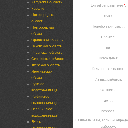
Калужская область
E-mail отправителя
*
:
Карелия
Нижегородская
ФИО:
область
Телефон для связи:
Новгородская
область
Сроки: с:
Орловская область
Псковская область
по:
Рязанская область
Всего дней:
Смоленская область
Тверская область
Количество человек:
Ярославская
область
Из них: рыбаков:
Рузское
охотников:
водохранилище
Рыбинское
дети:
водохранилище
Озернинское
возраст:
водохранилище
Название базы, если Вы опреде
Яузское
выбором: