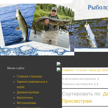
Рыбол
Гла
Меню сайта
Главная
»
Статьи
»
Базы до 1500
Главная страница
В категории материалов:
1
Зарегистрироваться в
Показано материалов:
1-1
клубе
Дневник рыбака
Сортировать по:
Д
Вкуснятина
Просмотрам
Фотоальбомы