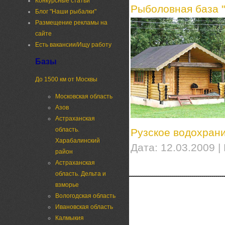
Конкурсные статьи
Рыболовная база 
Блог "Наши рыбалки"
Размещение рекламы на
сайте
Есть вакансии/Ищу работу
Базы
До 1500 км от Москвы
Московская область
Азов
Астраханская
область.
Рузское водохран
Харабалинский
Дата:
12.03.2009
| 
район
Астраханская
область. Дельта и
взморье
Вологодская область
Ивановская область
Калмыкия