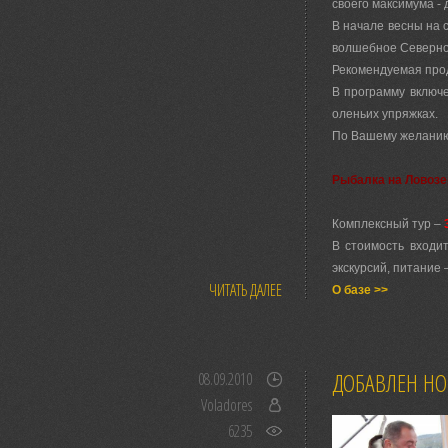
своего максимума - д
В начале весны на 
волшебное Северное
Рекомендуемая прод
В программу включе
оленьих упряжках.
По Вашему желанию
Рыбалка на Ловозе
Комплексный тур –
В стоимость входит
экскурсий, питание 
ЧИТАТЬ ДАЛЕЕ
О базе >>
ДОБАВЛЕН НО
08.09.2010
Voladores
6235