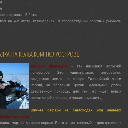
/т,
/т
став группы – 5-8 чел.
м на 4-х местн. катамаранах в сопровождении опытных рыбаков-
ЛКА НА КОЛЬСКОМ ПОЛУОСТРОВЕ
Русская Лапландия
- так называют Кольский
полуостров. Это удивительная, интересная,
загадочная земля на севере Европейской части
России, за полярным кругом. Идеальный уголок
девственной природы, для тех, кто ищет новых
впечатлений или просто желает отдохнуть.
Зимнее сафари на снегоходах или оленьих
 ноября по апрель
едины марта и до конца апреля. В это время снежный покров достигает