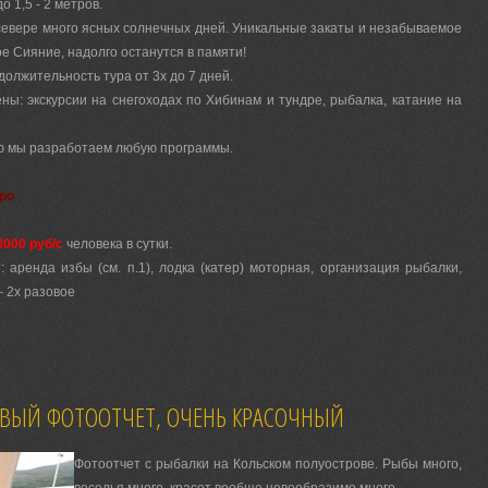
о 1,5 - 2 метров.
севере много ясных солнечных дней. Уникальные закаты и незабываемое
 Сияние, надолго останутся в памяти!
олжительность тура от 3х до 7 дней.
ны: экскурсии на снегоходах по Хибинам и тундре, рыбалка, катание на
 мы разработаем любую программы.
ро
3000 руб/с
человека в сутки.
: аренда избы (см. п.1), лодка (катер) моторная, организация рыбалки,
– 2х разовое
ВЫЙ ФОТООТЧЕТ, ОЧЕНЬ КРАСОЧНЫЙ
Фотоотчет с рыбалки на Кольском полуострове. Рыбы много,