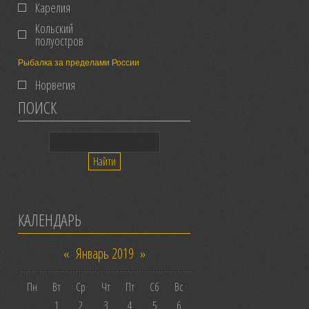
Карелия
Кольский
полуостров
Рыбалка за пределами России
Норвегия
ПОИСК
КАЛЕНДАРЬ
«
Январь 2019
»
Пн
Вт
Ср
Чт
Пт
Сб
Вс
1
2
3
4
5
6