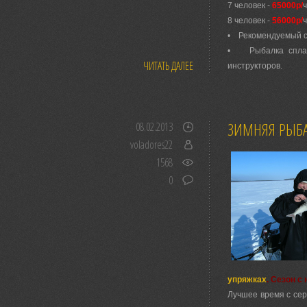
7 человек -
65000р/
ч
8 человек -
56000р/
ч
• Рекомендуемый со
• Рыбалка сплаво
ЧИТАТЬ ДАЛЕЕ
инструкторов.
ЗИМНЯЯ РЫБА
08.02.2013
voladores22
1568
0
упряжках
. Сезон с
Лучшее время с сер