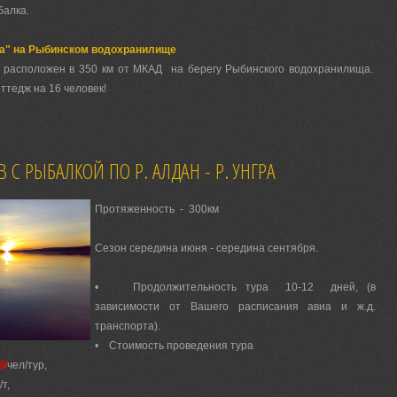
балка.
та" на Рыбинском водохранилище
 расположен в 350 км от МКАД на берегу Рыбинского водохранилища.
ттедж на 16 человек!
В С РЫБАЛКОЙ ПО Р. АЛДАН - Р. УНГРА
Протяженность - 300км
Сезон середина июня - середина сентября.
• Продолжительность тура 10-12 дней, (в
зависимости от Вашего расписания авиа и ж.д.
транспорта).
• Стоимость проведения тура
б/
чел/тур,
/т,