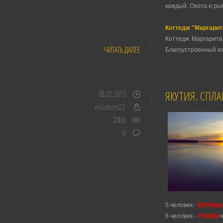
каждый. Охота и ры
Коттедж "Маргари
Коттедж Маргарита
ЧИТАТЬ ДАЛЕЕ
Благоустроенный ко
ЯКУТИЯ. СПЛА
08.02.2013
voladores22
2086
0
5 человек -
82000ру
6 челлвек -
73000р/
ч