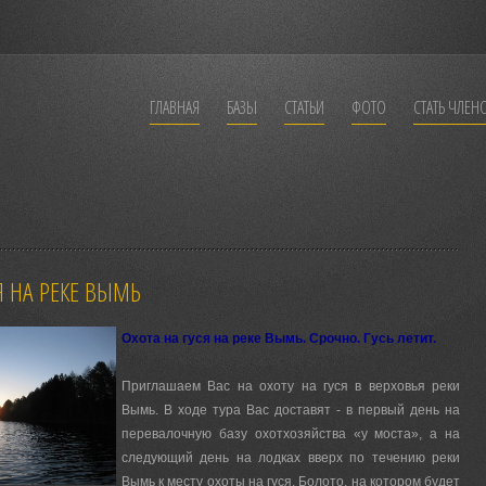
ГЛАВНАЯ
БАЗЫ
СТАТЬИ
ФОТО
СТАТЬ ЧЛЕН
Я НА РЕКЕ ВЫМЬ
Охота на гуся на реке Вымь. Срочно. Гусь летит.
Приглашаем Вас на охоту на гуся в верховья реки
Вымь. В ходе тура Вас доставят - в первый день на
перевалочную базу охотхозяйства «у моста», а на
следующий день на лодках вверх по течению реки
Вымь к месту охоты на гуся. Болото, на котором будет