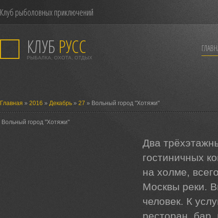
Клуб рыболовных приключений
КЛУБ
РУСС
ГЛАВН
РЫБАЛКА, ОХОТА, ОТДЫХ
Главная
»
2016
»
Декабрь
»
27
» Вольный город "Хотяжи"
Вольный город "Хотяжи"
Два трёхэтажн
гостиничных к
на холме, всег
Москвы реки. В
человек. К усл
ресторан, бар,