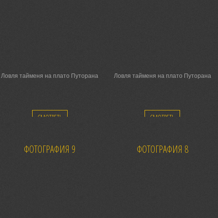
Ловля тайменя на плато Путорана
Ловля тайменя на плато Путорана
СМОТРЕТЬ
СМОТРЕТЬ
ФОТОГРАФИЯ 9
ФОТОГРАФИЯ 8