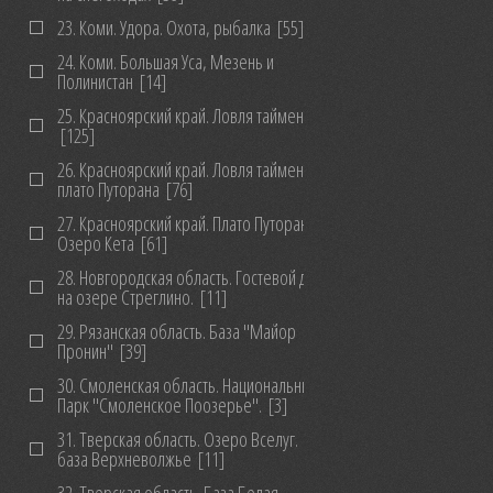
23. Коми. Удора. Охота, рыбалка
[55]
24. Коми. Большая Уса, Мезень и
Полинистан
[14]
25. Красноярский край. Ловля тайменя
[125]
26. Красноярский край. Ловля тайменя на
плато Путорана
[76]
27. Красноярский край. Плато Путорана.
Озеро Кета
[61]
28. Новгородская область. Гостевой дом
на озере Стреглино.
[11]
29. Рязанская область. База "Майор
Пронин"
[39]
30. Смоленская область. Национальный
Парк "Смоленское Поозерье".
[3]
31. Тверская область. Озеро Вселуг.
база Верхневолжье
[11]