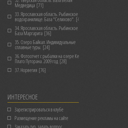
32. Тверская область. База Белая
Медведица
[71]
33. Ярославская область. Рыбинское
водохранилище. База "Селихово".
[46]
34. Ярославская область. Рыбинское в/х.
База Маргарита
[36]
35. Озеро Байкал. Индивидуальные
сплавные туры.
[24]
36. Фотоотчет с рыбалки на озере Кета,
Плато Путорана. 2009 год
[28]
37. Норвегия
[76]
ИНТЕРЕСНОЕ
Зарегистрироваться в клубе
Размещение рекламы на сайте
Заказать тур, задать вопрос