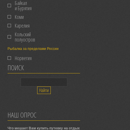
Байкал
и Бурятия
Коми
Карелия
Кольский
полуостров
Рыбалка за пределами России
Норвегия
ПОИСК
НАШ ОПРОС
Что мешает Вам купить путевку на отдых