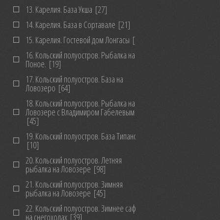
13. Карелия. База Укша
[27]
14. Карелия. База в Сортавале
[21]
15. Карелия. Гостевой дом Лонгасы
[10]
16. Кольский полуостров. Рыбалка на
Поное.
[19]
17. Кольский полуостров. База на
Ловозеро
[64]
18. Кольский полуостров. Рыбалка на
Ловозере с Владимиром Габелевым
[45]
19. Кольский полуостров. База Типановка
[10]
20. Кольский полуостров. Летняя
рыбалка на Ловозере
[98]
21. Кольский полуостров. Зимняя
рыбалка на Ловозере
[45]
22. Кольский полуостров. Зимнее сафари
на снегоходах
[39]