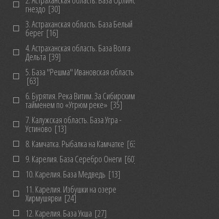
2. Астраханская область. База Орлиное
гнездо
[30]
3. Астраханская область. База Белый
берег
[16]
4. Астраханская область. База Волга
Дельта
[39]
5. База "Решма" Ивановская область
[63]
6. Бурятия. Река Витим. За Сибирским
тайменем по «Угрюм реке»
[35]
7. Калужская область. База Угра -
Устиново
[13]
8. Камчатка. Рыбалка на Камчатке
[63]
9. Карелия. База Серебро Онеги
[60]
10. Карелия. База Медведь
[13]
11. Карелия. Избушки на озере
Хирмушярви
[24]
12. Карелия. База Укша
[27]