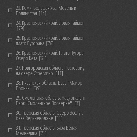
23. Коми. Большая Уса, Мезень и
Полинистан
[14]
24. Красноярский край. Ловля тайменя
[79]
25. Красноярский край. Ловля тайменя на
плато Путорана
[76]
26. Красноярский край. Плато Путорана.
Озеро Кета
[61]
27. Новгородская область. Гостевой дом
на озере Стреглино.
[11]
28. Рязанская область. База "Майор
Пронин"
[39]
29. Смоленская область. Национальный
Парк "Смоленское Поозерье".
[3]
30. Тверская область. Озеро Вселуг.
база Верхневолжье
[11]
31. Тверская область. База Белая
Медведица
[71]