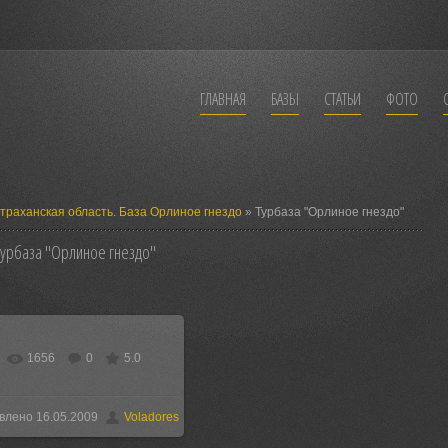
ГЛАВНАЯ
БАЗЫ
СТАТЬИ
ФОТО
страханская область. База Орлиное гнездо
» Турбаза "Орлиное гнездо"
урбаза "Орлиное гнездо"
1656
0
5.0
В реальном размере
620x427
/ 80.6Kb
влено 16.05.2009
Voladores