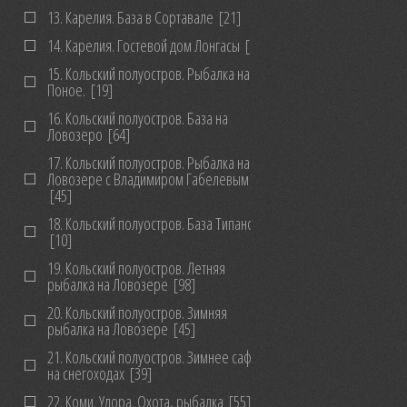
13. Карелия. База в Сортавале
[21]
14. Карелия. Гостевой дом Лонгасы
[10]
15. Кольский полуостров. Рыбалка на
Поное.
[19]
16. Кольский полуостров. База на
Ловозеро
[64]
17. Кольский полуостров. Рыбалка на
Ловозере с Владимиром Габелевым
[45]
18. Кольский полуостров. База Типановка
[10]
19. Кольский полуостров. Летняя
рыбалка на Ловозере
[98]
20. Кольский полуостров. Зимняя
рыбалка на Ловозере
[45]
21. Кольский полуостров. Зимнее сафари
на снегоходах
[39]
22. Коми. Удора. Охота, рыбалка
[55]