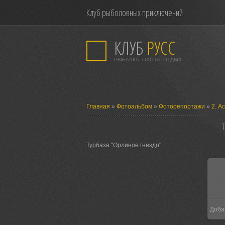
Клуб рыболовных приключений
КЛУБ
РУСС
РЫБАЛКА, ОХОТА, ОТДЫХ
Главная
»
Фотоальбом
»
Фоторепортажи
»
2. А
Т
Турбаза "Орлиное гнездо"
Доба