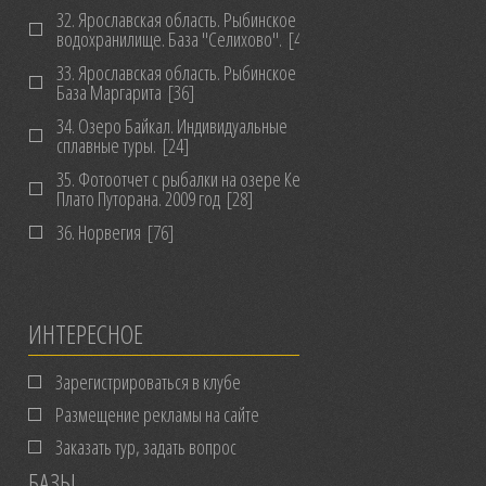
32. Ярославская область. Рыбинское
водохранилище. База "Селихово".
[46]
33. Ярославская область. Рыбинское в/х.
База Маргарита
[36]
34. Озеро Байкал. Индивидуальные
сплавные туры.
[24]
35. Фотоотчет с рыбалки на озере Кета,
Плато Путорана. 2009 год
[28]
36. Норвегия
[76]
ИНТЕРЕСНОЕ
Зарегистрироваться в клубе
Размещение рекламы на сайте
Заказать тур, задать вопрос
БАЗЫ