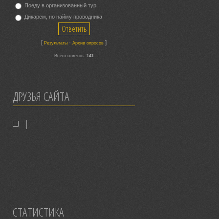
Поеду в организованный тур
Дикарем, но найму проводника
[
·
]
Результаты
Архив опросов
Всего ответов:
141
ДРУЗЬЯ САЙТА
|
СТАТИСТИКА