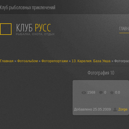
Клуб рыболовных приключений
КЛУБ
РУСС
ГЛАВН
РЫБАЛКА, ОХОТА, ОТДЫХ
Главная
»
Фотоальбом
»
Фоторепортажи
»
13. Карелия. База Укша
» Фотогра
Фотография 10
1568
0
0.0
В реальном размере
640x480
/ 197.9Kb
Добавлено 25.05.2009
Zorge