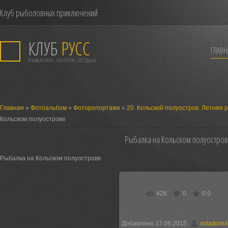
Клуб рыболовных приключений
КЛУБ
РУСС
ГЛАВН
РЫБАЛКА, ОХОТА, ОТДЫХ
Главная
»
Фотоальбом
»
Фоторепортажи
»
20. Кольский полуостров. Летняя 
Кольском полуострове
Рыбалка на Кольском полуостро
Рыбалка на Кольском полуострове
426
0
0.0
В реальном размере
960x63
200.6Kb
Добавлено 17.06.2015
voladore