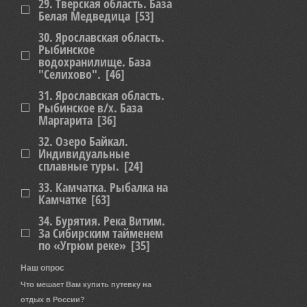
29. Тверская область. База
Белая Медведица
[53]
30. Ярославская область.
Рыбинское
водохранилище. База
"Селихово".
[46]
31. Ярославская область.
Рыбинское в/х. База
Маргарита
[36]
32. Озеро Байкал.
Индивидуальные
сплавные туры.
[24]
33. Камчатка. Рыбалка на
Камчатке
[63]
34. Бурятия. Река Витим.
За Сибирским тайменем
по «Угрюм реке»
[35]
Наш опрос
Что мешает Вам купить путевку на
отдых в России?