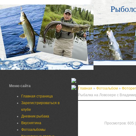
Рыбол
Гла
Меню сайта
Главная
»
Фотоальбом
»
Фоторе
Рыбалка на Ловозере с Владим
Главная страница
Зарегистрироваться в
клубе
Дневник рыбака
Вкуснятина
Просмотров: 605 | 
Фотоальбомы