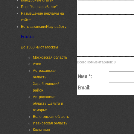
Конкурсные статьи
Блог "Наши рыбалки"
Размещение рекламы на
сайте
Есть вакансии/Ищу работу
Базы
До 1500 км от Москвы
Московская область
Всего комментариев:
0
Азов
Астраханская
Имя *:
область.
Харабалинский
Email:
район
Астраханская
область. Дельта и
взморье
Вологодская область
Ивановская область
Калмыкия