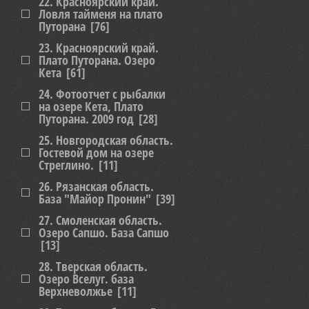
22. Красноярский край.
Ловля тайменя на плато
Путорана
[76]
23. Красноярский край.
Плато Путорана. Озеро
Кета
[61]
24. Фотоотчет с рыбалки
на озере Кета, Плато
Путорана. 2009 год
[28]
25. Новгородская область.
Гостевой дом на озере
Стреглино.
[11]
26. Рязанская область.
База "Майор Пронин"
[39]
27. Смоленская область.
Озеро Сапшо. База Сапшо
[13]
28. Тверская область.
Озеро Вселуг. база
Верхневолжье
[11]