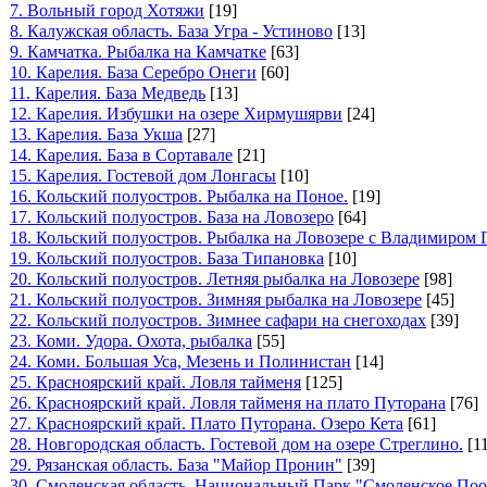
7. Вольный город Хотяжи
[19]
8. Калужская область. База Угра - Устиново
[13]
9. Камчатка. Рыбалка на Камчатке
[63]
10. Карелия. База Серебро Онеги
[60]
11. Карелия. База Медведь
[13]
12. Карелия. Избушки на озере Хирмушярви
[24]
13. Карелия. База Укша
[27]
14. Карелия. База в Сортавале
[21]
15. Карелия. Гостевой дом Лонгасы
[10]
16. Кольский полуостров. Рыбалка на Поное.
[19]
17. Кольский полуостров. База на Ловозеро
[64]
18. Кольский полуостров. Рыбалка на Ловозере с Владимиром
19. Кольский полуостров. База Типановка
[10]
20. Кольский полуостров. Летняя рыбалка на Ловозере
[98]
21. Кольский полуостров. Зимняя рыбалка на Ловозере
[45]
22. Кольский полуостров. Зимнее сафари на снегоходах
[39]
23. Коми. Удора. Охота, рыбалка
[55]
24. Коми. Большая Уса, Мезень и Полинистан
[14]
25. Красноярский край. Ловля тайменя
[125]
26. Красноярский край. Ловля тайменя на плато Путорана
[76]
27. Красноярский край. Плато Путорана. Озеро Кета
[61]
28. Новгородская область. Гостевой дом на озере Стреглино.
[1
29. Рязанская область. База "Майор Пронин"
[39]
30. Смоленская область. Национальный Парк "Смоленское Поо