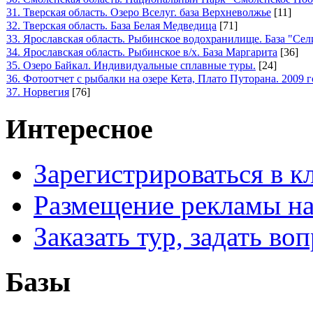
31. Тверская область. Озеро Вселуг. база Верхневолжье
[11]
32. Тверская область. База Белая Медведица
[71]
33. Ярославская область. Рыбинское водохранилище. База "Сел
34. Ярославская область. Рыбинское в/х. База Маргарита
[36]
35. Озеро Байкал. Индивидуальные сплавные туры.
[24]
36. Фотоотчет с рыбалки на озере Кета, Плато Путорана. 2009 г
37. Норвегия
[76]
Интересное
Зарегистрироваться в к
Размещение рекламы на
Заказать тур, задать во
Базы